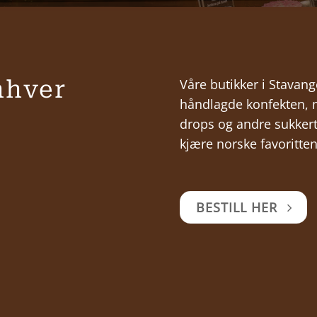
enhver
Våre butikker i Stavang
håndlagde konfekten, m
drops og andre sukkertøy
kjære norske favoritten
BESTILL HER