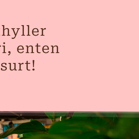
thyller
ri, enten
 surt!