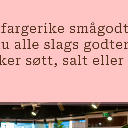
 fargerike smågod
u alle slags godte
ker søtt, salt eller