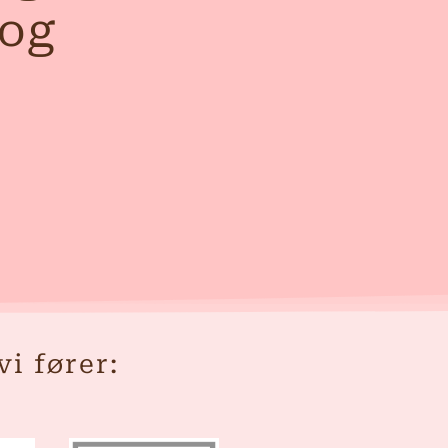
 og
i fører: